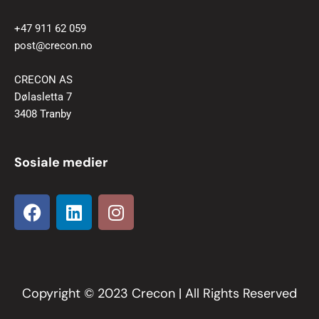
+47 911 62 059
post@crecon.no
CRECON AS
Dølasletta 7
3408 Tranby
Sosiale medier
F
L
I
a
i
n
c
n
s
e
k
t
b
e
a
o
d
g
Copyright © 2023 Crecon | All Rights Reserved
o
i
r