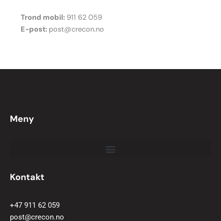
Trond mobil:
911 62 059
E-post:
post@crecon.no
Meny
Kontakt
+47 911 62 059
post@crecon.no