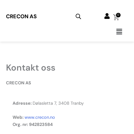
Hopp
rett
CRECON AS
0
til
innholdet
Main
Menu
Kontakt oss
CRECON AS
Adresse:
Dølasletta 7, 3408 Tranby
Web:
www.crecon.no
Org. nr: 942823584