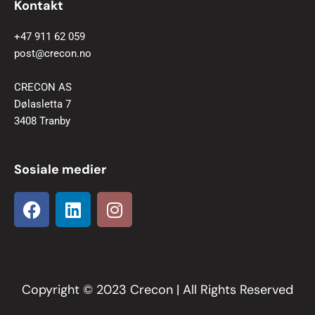
Kontakt
+47 911 62 059
post@crecon.no
CRECON AS
Dølasletta 7
3408 Tranby
Sosiale medier
F
L
I
a
i
n
c
n
s
e
k
t
b
e
a
o
d
g
Copyright © 2023 Crecon | All Rights Reserved
o
i
r